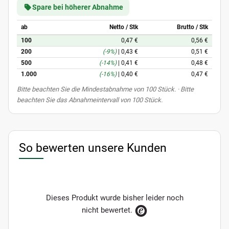
Spare bei höherer Abnahme
ab
Netto / Stk
Brutto / Stk
100
0,47 €
0,56 €
200
(-9%)
|
0,43 €
0,51 €
500
(-14%)
|
0,41 €
0,48 €
1.000
(-16%)
|
0,40 €
0,47 €
x
Bitte beachten Sie die Mindestabnahme von 100 Stück. · Bitte
beachten Sie das Abnahmeintervall von 100 Stück.
So bewerten unsere Kunden
Dieses Produkt wurde bisher leider noch
nicht bewertet.