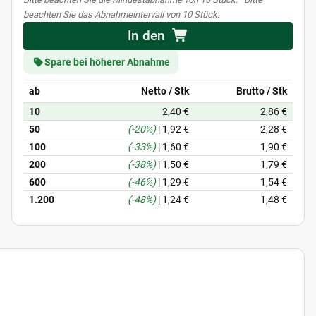
beachten Sie das Abnahmeintervall von 10 Stück.
In den
Spare bei höherer Abnahme
ab
Netto / Stk
Brutto / Stk
10
2,40 €
2,86 €
50
(-20%)
|
1,92 €
2,28 €
100
(-33%)
|
1,60 €
1,90 €
200
(-38%)
|
1,50 €
1,79 €
600
(-46%)
|
1,29 €
1,54 €
1.200
(-48%)
|
1,24 €
1,48 €