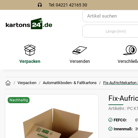
Tel: 04221 42165 30
Verpacken
Versenden
Verschließ
Verpacken
Automatikboden- & Faltkartons
Fix-Aufrichtekarton
Fix-Aufr
Nachhaltig
Artikelnr.:
PC K
FEFCO:
0
Innenmaß: