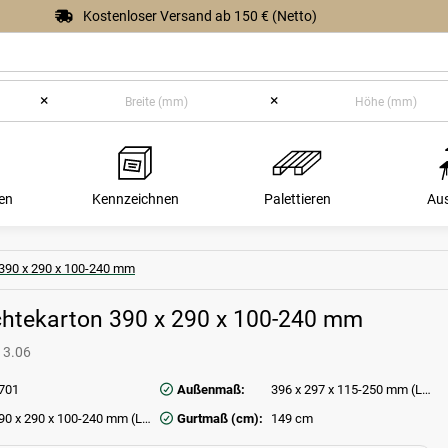
Kostenloser Versand ab 150 € (Netto)
×
×
en
Kennzeichnen
Palettieren
Au
 390 x 290 x 100-240 mm
ichtekarton 390 x 290 x 100-240 mm
13.06
701
Außenmaß:
396 x 297 x 115-250 mm (L x B x H)
390 x 290 x 100-240 mm (L x B x H)
Gurtmaß (cm):
149 cm