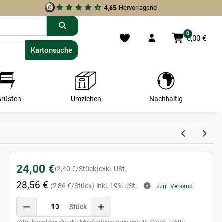
4,65
Hervorragend
0
0,00 €
Kartonsuche
Kartonsuche
srüsten
Umziehen
Nachhaltig
24,00 €
(2,40 €/Stück)
exkl. USt.
28,56 €
(2,86 €/Stück)
inkl. 19% USt.
zzgl. Versand
Stück
x
Bitte beachten Sie die Mindestabnahme von 10 Stück. · Bitte