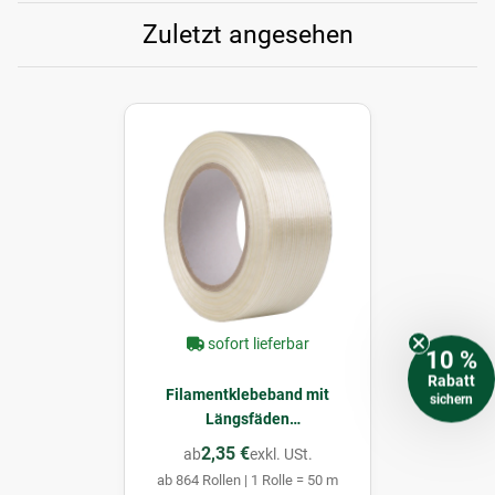
Zuletzt angesehen
sofort lieferbar
10 %
Rabatt
Filamentklebeband mit
sichern
Längsfäden
glasfaserverstärkt
2,35 €
ab
exkl. USt.
ab 864 Rollen | 1 Rolle = 50 m