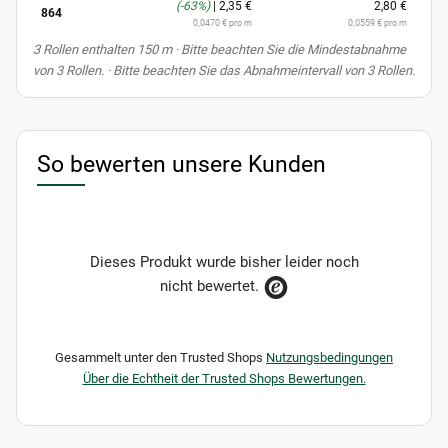
(-63%)
|
2,35 €
2,80 €
864
0,0470 € pro m
0,0559 € pro m
x
3 Rollen enthalten 150 m
· Bitte beachten Sie die Mindestabnahme
von 3 Rollen. · Bitte beachten Sie das Abnahmeintervall von 3 Rollen.
So bewerten unsere Kunden
Dieses Produkt wurde bisher leider noch
nicht bewertet.
Gesammelt unter den Trusted Shops
Nutzungsbedingungen
Über die Echtheit der Trusted Shops Bewertungen.