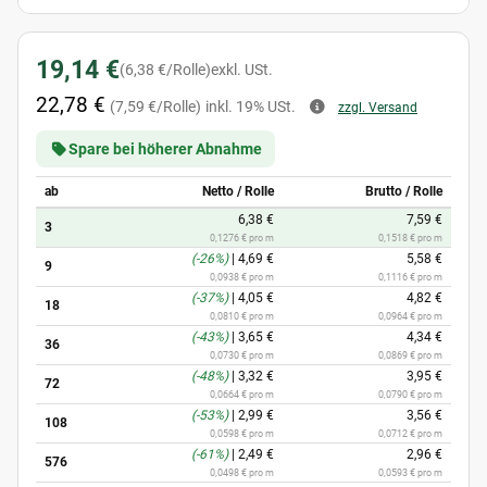
19,14 €
(6,38 €/Rolle)
exkl. USt.
22,78 €
(7,59 €/Rolle)
inkl. 19% USt.
zzgl. Versand
Spare bei höherer Abnahme
ab
Netto / Rolle
Brutto / Rolle
6,38 €
7,59 €
3
0,1276 € pro m
0,1518 € pro m
(-26%)
|
4,69 €
5,58 €
9
0,0938 € pro m
0,1116 € pro m
(-37%)
|
4,05 €
4,82 €
18
0,0810 € pro m
0,0964 € pro m
(-43%)
|
3,65 €
4,34 €
36
0,0730 € pro m
0,0869 € pro m
(-48%)
|
3,32 €
3,95 €
72
0,0664 € pro m
0,0790 € pro m
(-53%)
|
2,99 €
3,56 €
108
0,0598 € pro m
0,0712 € pro m
(-61%)
|
2,49 €
2,96 €
576
0,0498 € pro m
0,0593 € pro m