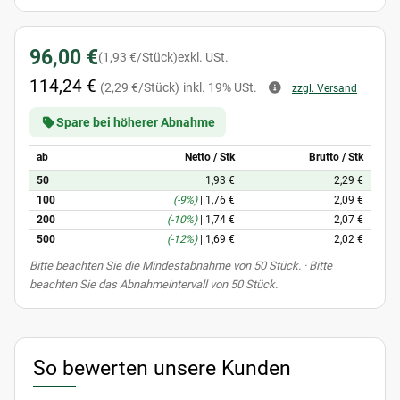
96,00 €
(1,93 €/Stück)
exkl. USt.
114,24 €
(2,29 €/Stück)
inkl. 19% USt.
zzgl. Versand
Spare bei höherer Abnahme
ab
Netto / Stk
Brutto / Stk
50
1,93 €
2,29 €
100
(-9%)
|
1,76 €
2,09 €
200
(-10%)
|
1,74 €
2,07 €
500
(-12%)
|
1,69 €
2,02 €
x
Bitte beachten Sie die Mindestabnahme von 50 Stück. · Bitte
beachten Sie das Abnahmeintervall von 50 Stück.
So bewerten unsere Kunden