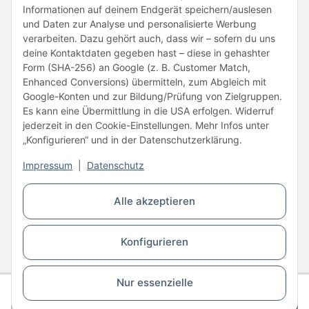
Informationen auf deinem Endgerät speichern/auslesen
und Daten zur Analyse und personalisierte Werbung
verarbeiten. Dazu gehört auch, dass wir – sofern du uns
deine Kontaktdaten gegeben hast – diese in gehashter
Form (SHA-256) an Google (z. B. Customer Match,
Enhanced Conversions) übermitteln, zum Abgleich mit
Unsere Partner
Google-Konten und zur Bildung/Prüfung von Zielgruppen.
Es kann eine Übermittlung in die USA erfolgen. Widerruf
jederzeit in den Cookie-Einstellungen. Mehr Infos unter
„Konfigurieren“ und in der Datenschutzerklärung.
Impressum
|
Datenschutz
Vertrag widerrufen
Alle akzeptieren
* Alle Preise inkl. gesetzlicher USt., zzgl.
Versand
Konfigurieren
© Copyright © 2026 www.kartons24.de
BB-Verpackungen GmbH
- Brendelweg 167, 27755 Delmenhorst - Telefon:
+49 (0)4221 42165 30
Nur essenzielle
Gesamtpreis
Staffel 1
96,00 €
In den
AGB
Widerrufsrecht
Impressum
Datenschutz
Barrierefreiheit