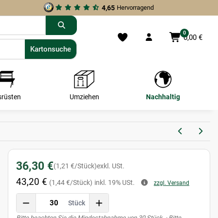
4,65
Hervorragend
0
0,00 €
Kartonsuche
Kartonsuche
srüsten
Umziehen
Nachhaltig
36,30 €
(1,21 €/Stück)
exkl. USt.
43,20 €
(1,44 €/Stück)
inkl. 19% USt.
zzgl. Versand
Stück
x
Bitte beachten Sie die Mindestabnahme von 30 Stück. · Bitte