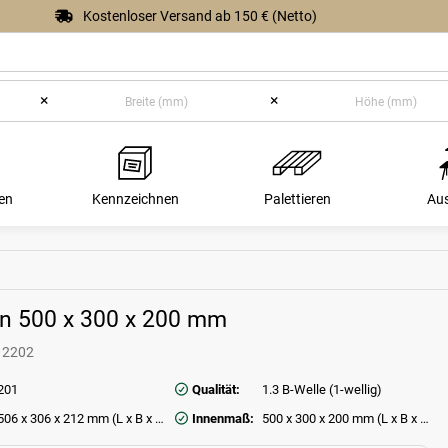
Kostenloser Versand ab 150 € (Netto)
×
×
en
Kennzeichnen
Palettieren
Au
on 500 x 300 x 200 mm
12202
201
Qualität:
1.3 B-Welle (1-wellig)
506 x 306 x 212 mm (L x B x H)
Innenmaß:
500 x 300 x 200 mm (L x B x H)