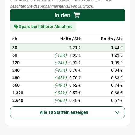
beachten Sie das Abnahmeintervall von 30 Stück.
In den
Spare bei höherer Abnahme
ab
Netto / Stk
Brutto / Stk
30
1,21 €
1,44 €
60
(-15%)
|
1,03 €
1,23 €
120
(-24%)
|
0,92 €
1,09 €
240
(-35%)
|
0,79 €
0,94 €
480
(-42%)
|
0,70 €
0,83 €
660
(-49%)
|
0,62 €
0,74 €
1.320
(-53%)
|
0,57 €
0,68 €
2.640
(-60%)
|
0,48 €
0,57 €
Alle 10 Staffeln anzeigen