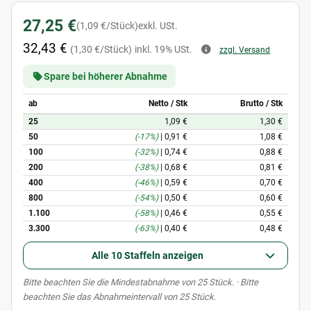
27,25 €
(1,09 €/Stück)
exkl. USt.
32,43 €
(1,30 €/Stück)
inkl. 19% USt.
zzgl. Versand
Spare bei höherer Abnahme
ab
Netto / Stk
Brutto / Stk
25
1,09 €
1,30 €
50
(-17%)
|
0,91 €
1,08 €
100
(-32%)
|
0,74 €
0,88 €
200
(-38%)
|
0,68 €
0,81 €
400
(-46%)
|
0,59 €
0,70 €
800
(-54%)
|
0,50 €
0,60 €
1.100
(-58%)
|
0,46 €
0,55 €
3.300
(-63%)
|
0,40 €
0,48 €
Alle 10 Staffeln anzeigen
x
Bitte beachten Sie die Mindestabnahme von 25 Stück. · Bitte
beachten Sie das Abnahmeintervall von 25 Stück.