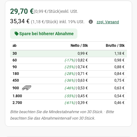
29,70 €
(0,99 €/Stück)
exkl. USt.
35,34 €
(1,18 €/Stück)
inkl. 19% USt.
zzgl. Versand
Spare bei höherer Abnahme
ab
Netto / Stk
Brutto / Stk
30
0,99 €
1,18 €
60
(-17%)
|
0,82 €
0,98 €
90
(-25%)
|
0,74 €
0,88 €
180
(-28%)
|
0,71 €
0,84 €
450
(-36%)
|
0,63 €
0,75 €
(-46%)
|
0,53 €
0,63 €
900
1.800
(-55%)
|
0,45 €
0,54 €
2.700
(-61%)
|
0,39 €
0,46 €
x
Bitte beachten Sie die Mindestabnahme von 30 Stück. · Bitte
beachten Sie das Abnahmeintervall von 30 Stück.