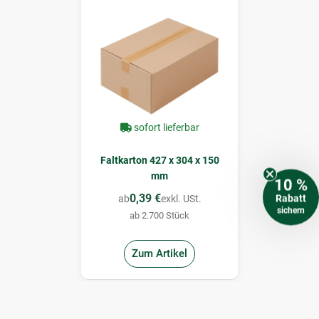
sofort lieferbar
Faltkarton 427 x 304 x 150
mm
10 %
0,39 €
Rabatt
ab
exkl. USt.
sichern
ab 2.700 Stück
Zum Artikel