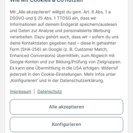
Folge uns
Mit „Alle akzeptieren“ willigst du gem. Art. 6 Abs. 1 a
DSGVO und § 25 Abs. 1 TTDSG ein, dass wir
Informationen auf deinem Endgerät speichern/auslesen
und Daten zur Analyse und personalisierte Werbung
verarbeiten. Dazu gehört auch, dass wir – sofern du uns
deine Kontaktdaten gegeben hast – diese in gehashter
Form (SHA-256) an Google (z. B. Customer Match,
Enhanced Conversions) übermitteln, zum Abgleich mit
Unsere Partner
Google-Konten und zur Bildung/Prüfung von Zielgruppen.
Es kann eine Übermittlung in die USA erfolgen. Widerruf
jederzeit in den Cookie-Einstellungen. Mehr Infos unter
„Konfigurieren“ und in der Datenschutzerklärung.
Impressum
|
Datenschutz
Vertrag widerrufen
Alle akzeptieren
* Alle Preise inkl. gesetzlicher USt., zzgl.
Versand
Konfigurieren
© Copyright © 2026 www.kartons24.de
BB-Verpackungen GmbH
- Brendelweg 167, 27755 Delmenhorst - Telefon: