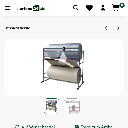
0
Schneidständer
Auf Wunschzettel
Frage zum Artikel