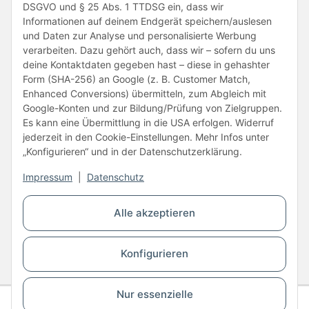
DSGVO und § 25 Abs. 1 TTDSG ein, dass wir
Informationen auf deinem Endgerät speichern/auslesen
und Daten zur Analyse und personalisierte Werbung
verarbeiten. Dazu gehört auch, dass wir – sofern du uns
deine Kontaktdaten gegeben hast – diese in gehashter
Form (SHA-256) an Google (z. B. Customer Match,
Enhanced Conversions) übermitteln, zum Abgleich mit
Unsere Partner
Google-Konten und zur Bildung/Prüfung von Zielgruppen.
Es kann eine Übermittlung in die USA erfolgen. Widerruf
jederzeit in den Cookie-Einstellungen. Mehr Infos unter
„Konfigurieren“ und in der Datenschutzerklärung.
Impressum
|
Datenschutz
Vertrag widerrufen
Alle akzeptieren
* Alle Preise inkl. gesetzlicher USt., zzgl.
Versand
Konfigurieren
© Copyright © 2026 www.kartons24.de
BB-Verpackungen GmbH
- Brendelweg 167, 27755 Delmenhorst - Telefon:
+49 (0)4221 42165 30
Nur essenzielle
Gesamtpreis