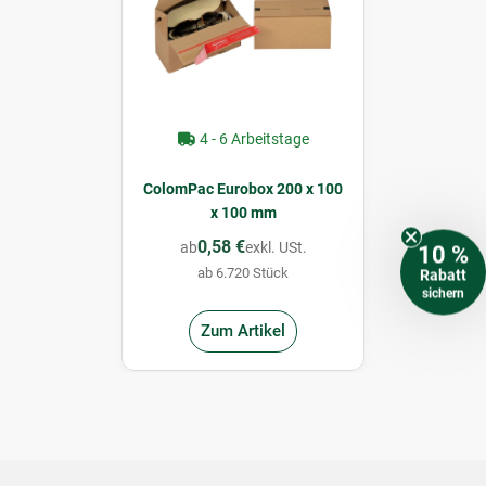
4 - 6 Arbeitstage
ColomPac Eurobox 200 x 100
x 100 mm
0,58 €
ab
exkl. USt.
10 %
ab 6.720 Stück
Rabatt
sichern
Zum Artikel