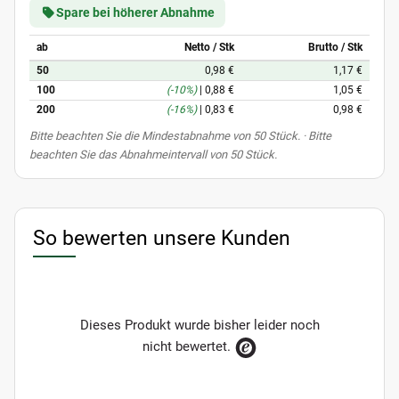
Spare bei höherer Abnahme
ab
Netto / Stk
Brutto / Stk
50
0,98 €
1,17 €
100
(-10%)
|
0,88 €
1,05 €
200
(-16%)
|
0,83 €
0,98 €
x
Bitte beachten Sie die Mindestabnahme von 50 Stück. · Bitte
beachten Sie das Abnahmeintervall von 50 Stück.
So bewerten unsere Kunden
Dieses Produkt wurde bisher leider noch
nicht bewertet.