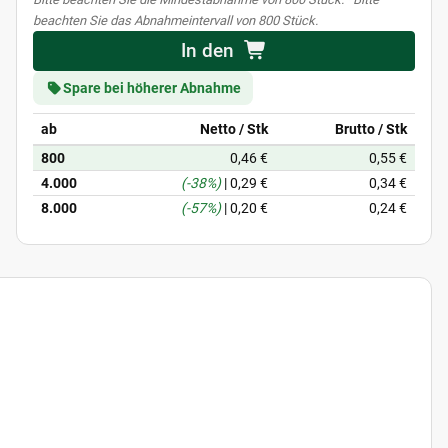
beachten Sie das Abnahmeintervall von 800 Stück.
In den
Spare bei höherer Abnahme
ab
Netto / Stk
Brutto / Stk
800
0,46 €
0,55 €
4.000
(-38%)
|
0,29 €
0,34 €
8.000
(-57%)
|
0,20 €
0,24 €