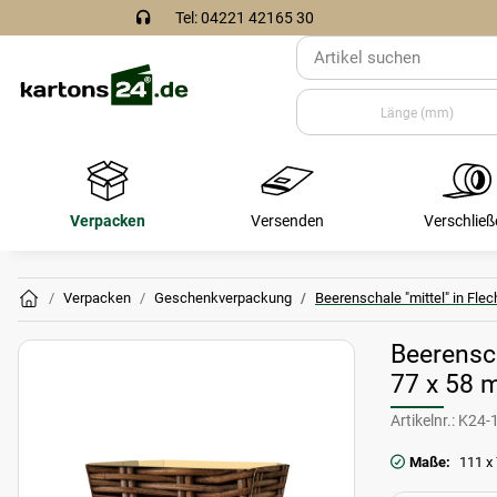
Tel: 04221 42165 30
Verpacken
Versenden
Verschließ
Verpacken
Geschenkverpackung
Beerenschale "mittel" in Fle
Beerensch
77 x 58
Artikelnr.:
K24-
Maße:
111 x 