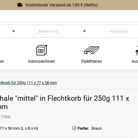
Kostenloser Versand ab 150 € (Netto)
×
×
en
Kennzeichnen
Palettieren
Au
chtkorb für 250g 111 x 77 x 58 mm
ale "mittel" in Flechtkorb für 250g 111 x
 mm
17366
77 x 58 mm (L x B x H)
Farbe:
Braun