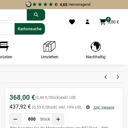
4,65
Hervorragend
0
0,00 €
Kartonsuche
Kartonsuche
srüsten
Umziehen
Nachhaltig
368,00 €
(0,46 €/Stück)
exkl. USt.
437,92 €
(0,55 €/Stück)
inkl. 19% USt.
zzgl. Versand
Stück
x
Bitte beachten Sie die Mindestabnahme von 800 Stück. · Bitte