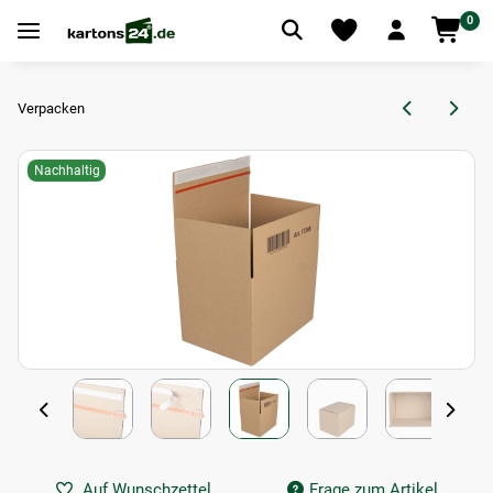
0
Verpacken
Nachhaltig
Auf Wunschzettel
Frage zum Artikel