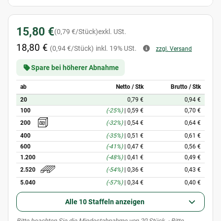
15,80 €
(0,79 €/Stück)
exkl. USt.
18,80 €
(0,94 €/Stück)
inkl. 19% USt.
zzgl. Versand
Spare bei höherer Abnahme
ab
Netto / Stk
Brutto / Stk
20
0,79 €
0,94 €
100
(-25%)
|
0,59 €
0,70 €
(-32%)
|
0,54 €
0,64 €
200
400
(-35%)
|
0,51 €
0,61 €
600
(-41%)
|
0,47 €
0,56 €
1.200
(-48%)
|
0,41 €
0,49 €
(-54%)
|
0,36 €
0,43 €
2.520
5.040
(-57%)
|
0,34 €
0,40 €
Alle 10 Staffeln anzeigen
x
Bitte beachten Sie die Mindestabnahme von 20 Stück. · Bitte