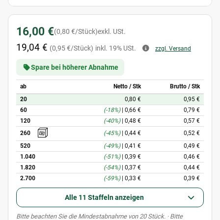
16,00 €
(0,80 €/Stück)
exkl. USt.
19,04 €
(0,95 €/Stück)
inkl. 19% USt.
zzgl. Versand
Spare bei höherer Abnahme
ab
Netto / Stk
Brutto / Stk
20
0,80 €
0,95 €
60
(-18%)
|
0,66 €
0,79 €
120
(-40%)
|
0,48 €
0,57 €
(-45%)
|
0,44 €
0,52 €
260
520
(-49%)
|
0,41 €
0,49 €
1.040
(-51%)
|
0,39 €
0,46 €
1.820
(-54%)
|
0,37 €
0,44 €
2.700
(-59%)
|
0,33 €
0,39 €
Alle 11 Staffeln anzeigen
x
Bitte beachten Sie die Mindestabnahme von 20 Stück. · Bitte