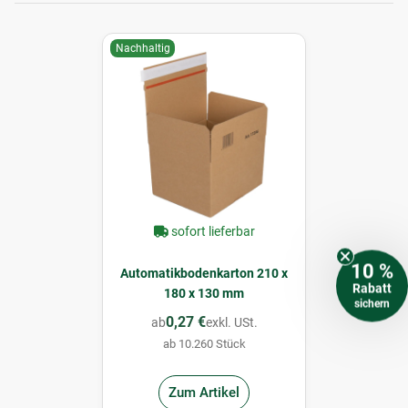
Nachhaltig
sofort lieferbar
10 %
Automatikbodenkarton 210 x
Rabatt
180 x 130 mm
sichern
0,27 €
ab
exkl. USt.
ab 10.260 Stück
Zum Artikel