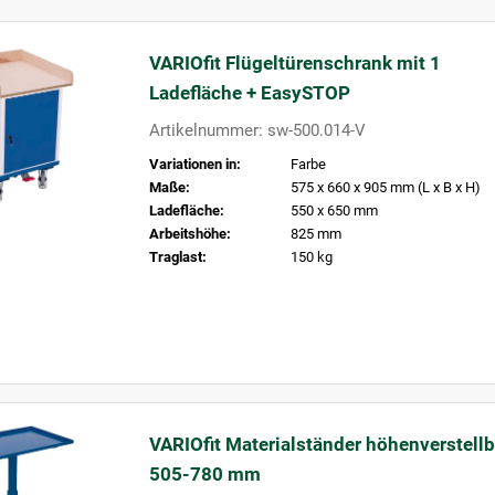
VARIOfit Flügeltürenschrank mit 1
Ladefläche + EasySTOP
Artikelnummer: sw-500.014-V
Variationen in:
Farbe
Maße:
575 x 660 x 905 mm (L x B x H)
Ladefläche:
550 x 650 mm
Arbeitshöhe:
825 mm
Traglast:
150 kg
VARIOfit Materialständer höhenverstellb
505-780 mm