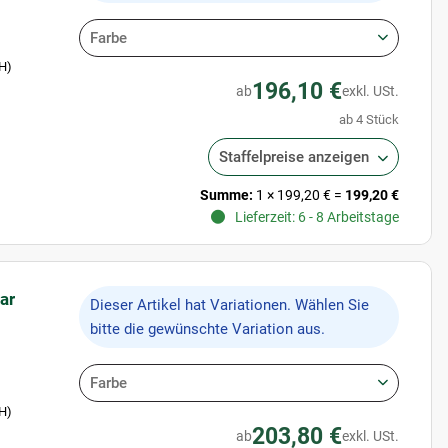
Farbe
 H)
196,10 €
ab
exkl. USt.
ab 4 Stück
Staffelpreise anzeigen
Summe:
1
×
199,20 €
=
199,20 €
Lieferzeit: 6 - 8 Arbeitstage
ar
x
Dieser Artikel hat Variationen. Wählen Sie
bitte die gewünschte Variation aus.
Farbe
 H)
203,80 €
ab
exkl. USt.