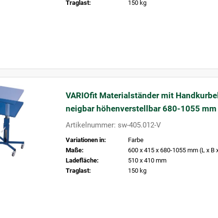
Traglast:
150 kg
VARIOfit Materialständer mit Handkurbe
neigbar höhenverstellbar 680-1055 mm
Artikelnummer: sw-405.012-V
Variationen in:
Farbe
Maße:
600 x 415 x 680-1055 mm (L x B 
Ladefläche:
510 x 410 mm
Traglast:
150 kg