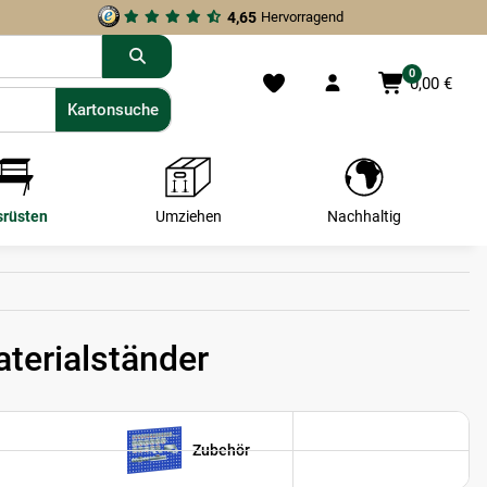
4,65
Hervorragend
0
0,00 €
Kartonsuche
Kartonsuche
srüsten
Umziehen
Nachhaltig
terialständer
Zubehör