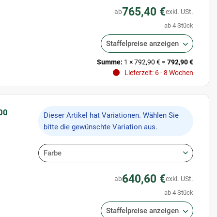
765,40 €
ab
exkl. USt.
ab 4 Stück
Staffelpreise anzeigen
Summe:
1
×
792,90 €
=
792,90 €
Lieferzeit: 6 - 8 Wochen
00
x
Dieser Artikel hat Variationen. Wählen Sie
bitte die gewünschte Variation aus.
Farbe
640,60 €
ab
exkl. USt.
ab 4 Stück
Staffelpreise anzeigen