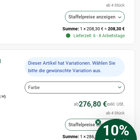
ab 4 Stück
Staffelpreise anzeigen
Summe:
1
×
208,30 €
=
208,30 €
Lieferzeit: 6 - 8 Arbeitstage
l
x
Dieser Artikel hat Variationen. Wählen Sie
bitte die gewünschte Variation aus.
Farbe
x H)
276,80 €
ab
exkl. USt.
ab 4 Stück
Staffelpreise anzeigen
10%
Summe:
1
×
286,70 €
=
286,70 €