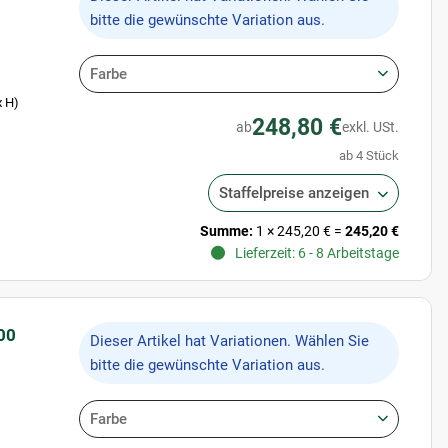
bitte die gewünschte Variation aus.
Farbe
x H)
248,80 €
ab
exkl. USt.
ab 4 Stück
Staffelpreise anzeigen
Summe:
1
×
245,20 €
=
245,20 €
Lieferzeit: 6 - 8 Arbeitstage
00
x
Dieser Artikel hat Variationen. Wählen Sie
bitte die gewünschte Variation aus.
Farbe