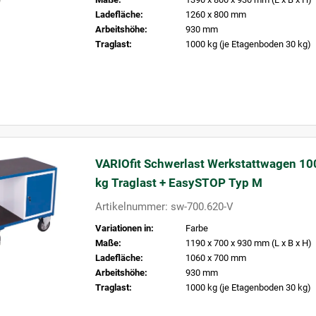
Ladefläche:
1260 x 800 mm
Arbeitshöhe:
930 mm
Traglast:
1000 kg (je Etagenboden 30 kg)
VARIOfit Schwerlast Werkstattwagen 10
kg Traglast + EasySTOP Typ M
Artikelnummer: sw-700.620-V
Variationen in:
Farbe
Maße:
1190 x 700 x 930 mm (L x B x H)
Ladefläche:
1060 x 700 mm
Arbeitshöhe:
930 mm
Traglast:
1000 kg (je Etagenboden 30 kg)