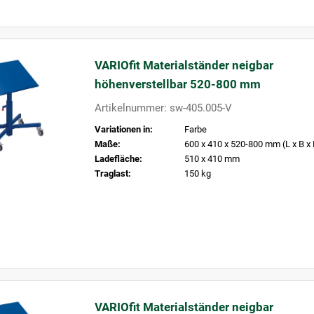
VARIOfit Materialständer neigbar
höhenverstellbar 520-800 mm
Artikelnummer: sw-405.005-V
Variationen in:
Farbe
Maße:
600 x 410 x 520-800 mm (L x B x
Ladefläche:
510 x 410 mm
Traglast:
150 kg
VARIOfit Materialständer neigbar