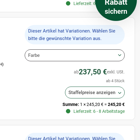
Rabatt
Lieferzeit: 6 - 8 Arbeitstage
sichern
x
Dieser Artikel hat Variationen. Wählen Sie
bitte die gewünschte Variation aus.
Farbe
 H)
237,50 €
ab
exkl. USt.
ab 4 Stück
Staffelpreise anzeigen
Summe:
1
×
245,20 €
=
245,20 €
Lieferzeit: 6 - 8 Arbeitstage
x
Dieser Artikel hat Variationen. Wählen Sie