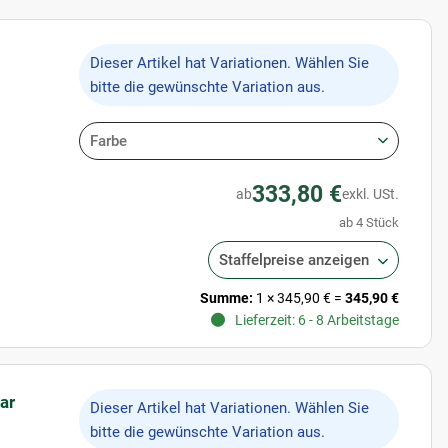
x
Dieser Artikel hat Variationen. Wählen Sie
bitte die gewünschte Variation aus.
Farbe
333,80 €
ab
exkl. USt.
ab 4 Stück
Staffelpreise anzeigen
Summe:
1
×
345,90 €
=
345,90 €
Lieferzeit: 6 - 8 Arbeitstage
ar
x
Dieser Artikel hat Variationen. Wählen Sie
bitte die gewünschte Variation aus.