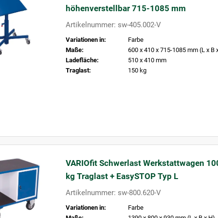
höhenverstellbar 715-1085 mm
Artikelnummer: sw-405.002-V
Variationen in:
Farbe
Maße:
600 x 410 x 715-1085 mm (L x B 
Ladefläche:
510 x 410 mm
Traglast:
150 kg
VARIOfit Schwerlast Werkstattwagen 10
kg Traglast + EasySTOP Typ L
Artikelnummer: sw-800.620-V
Variationen in:
Farbe
Maße:
1390 x 800 x 930 mm (L x B x H)