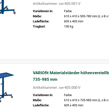
Artikelnummer: sw-405.001-V
Variationen in:
Farbe
Maße:
610 x 410 x 505-780 mm (L x B x
Ladefläche:
605 x 405 mm
Traglast:
150 kg
VARIOfit Materialständer höhenverstellb
735-985 mm
Artikelnummer: sw-405.000-V
Variationen in:
Farbe
Maße:
610 x 410 x 735-985 mm (L x B x
Ladefläche:
605 x 405 mm