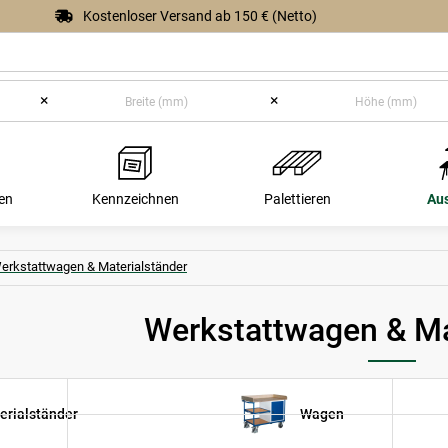
Kostenloser Versand ab 150 € (Netto)
×
×
en
Kennzeichnen
Palettieren
Au
erkstattwagen & Materialständer
Werkstattwagen & Ma
erialständer
Wagen