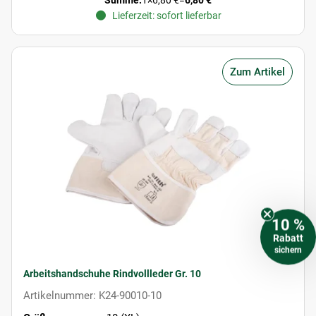
Summe:
1
×
6,80 €
=
6,80 €
Lieferzeit: sofort lieferbar
Zum Artikel
10 %
Rabatt
sichern
Arbeitshandschuhe Rindvollleder Gr. 10
Artikelnummer: K24-90010-10