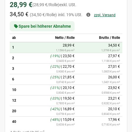
28,99 €
(28,99 €/Rolle)
exkl. USt.
34,50 €
(34,50 €/Rolle)
inkl. 19% USt.
zzgl. Versand
Spare bei höherer Abnahme
ab
Netto / Rolle
Brutto / Rolle
28,99 €
34,50 €
1
2
2
1,1596 € pro m
1,3799 € pro m
(-19%)
|
23,50 €
27,97 €
2
0,9400 € pro m²
1,1186 € pro m²
(-22%)
|
22,70 €
27,01 €
3
0,9080 € pro m²
1,0805 € pro m²
(-25%)
|
21,85 €
26,00 €
6
0,8740 € pro m²
1,0401 € pro m²
(-31%)
|
20,10 €
23,92 €
10
0,8040 € pro m²
0,9568 € pro m²
(-33%)
|
19,50 €
23,21 €
12
0,7800 € pro m²
0,9282 € pro m²
(-42%)
|
16,89 €
20,10 €
20
0,6756 € pro m²
0,8040 € pro m²
(-48%)
|
15,09 €
17,96 €
40
0,6036 € pro m²
0,7183 € pro m²
2