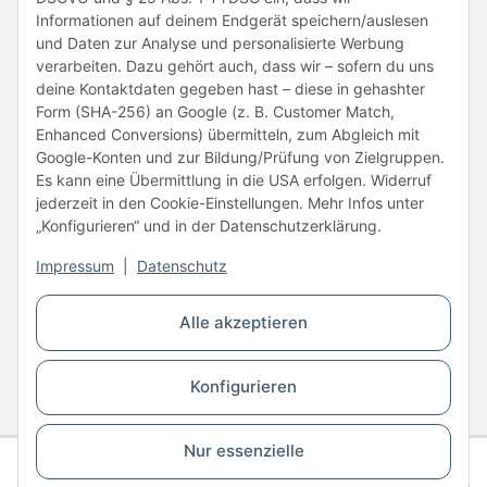
Informationen auf deinem Endgerät speichern/auslesen
und Daten zur Analyse und personalisierte Werbung
verarbeiten. Dazu gehört auch, dass wir – sofern du uns
deine Kontaktdaten gegeben hast – diese in gehashter
Form (SHA-256) an Google (z. B. Customer Match,
Enhanced Conversions) übermitteln, zum Abgleich mit
Unsere Partner
Google-Konten und zur Bildung/Prüfung von Zielgruppen.
Es kann eine Übermittlung in die USA erfolgen. Widerruf
jederzeit in den Cookie-Einstellungen. Mehr Infos unter
„Konfigurieren“ und in der Datenschutzerklärung.
Impressum
|
Datenschutz
Vertrag widerrufen
Alle akzeptieren
* Alle Preise inkl. gesetzlicher USt., zzgl.
Versand
Konfigurieren
© Copyright © 2026 www.kartons24.de
BB-Verpackungen GmbH
- Brendelweg 167, 27755 Delmenhorst - Telefon:
+49 (0)4221 42165 30
Nur essenzielle
Gesamtpreis
Staffel 1
56,10 €