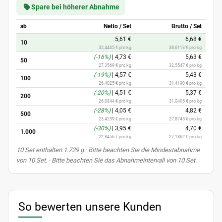
Spare bei höherer Abnahme
ab
Netto / Set
Brutto / Set
5,61 €
6,68 €
10
32,4465 € pro kg
38,6113 € pro kg
(-16%)
|
4,73 €
5,63 €
50
27,3569 € pro kg
32,5547 € pro kg
(-19%)
|
4,57 €
5,43 €
100
26,4025 € pro kg
31,4190 € pro kg
(-20%)
|
4,51 €
5,37 €
200
26,0844 € pro kg
31,0405 € pro kg
(-28%)
|
4,05 €
4,82 €
500
23,4239 € pro kg
27,8745 € pro kg
(-30%)
|
3,95 €
4,70 €
1.000
22,8456 € pro kg
27,1862 € pro kg
x
10 Set enthalten 1.729 g
· Bitte beachten Sie die Mindestabnahme
von 10 Set. · Bitte beachten Sie das Abnahmeintervall von 10 Set.
So bewerten unsere Kunden