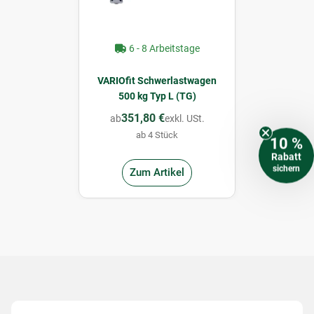
6 - 8 Arbeitstage
VARIOfit Schwerlastwagen
500 kg Typ L (TG)
351,80 €
ab
exkl. USt.
ab 4 Stück
10 %
Rabatt
sichern
Zum Artikel