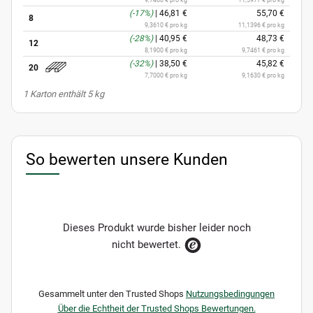
(-17%)
|
46,81 €
55,70 €
8
9,3610 € pro kg
11,1396 € pro kg
(-28%)
|
40,95 €
48,73 €
12
8,1900 € pro kg
9,7461 € pro kg
(-32%)
|
38,50 €
45,82 €
20
7,7000 € pro kg
9,1630 € pro kg
x
1 Karton enthält 5 kg
So bewerten unsere Kunden
Dieses Produkt wurde bisher leider noch
nicht bewertet.
Gesammelt unter den Trusted Shops
Nutzungsbedingungen
Über die Echtheit der Trusted Shops Bewertungen.