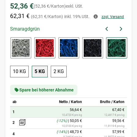
52,36 €
(52,36 €/Karton)
exkl. USt.
62,31 €
(62,31 €/Karton)
inkl. 19% USt.
zzgl. Versand
Smaragdgrün
andarin
Platingrau
Rubinrot
Saphirblau
Schwarz
Smaragd
10 KG
5 KG
2 KG
10 KG
5 KG
2 KG
Spare bei höherer Abnahme
ab
Netto / Karton
Brutto / Karton
56,64 €
67,40 €
1
10,4720 € pro kg
12,4617 € pro kg
(-12%)
|
50,05 €
59,56 €
2
10,0100 € pro kg
11,9119 € pro kg
(-14%)
|
48,73 €
57,99 €
4
9,7460 € pro kg
11,5977 € pro kg