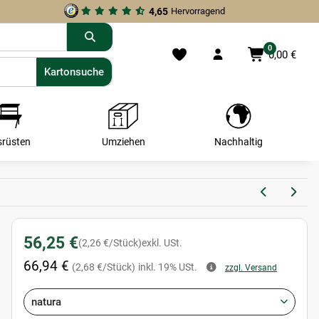
4,65
Hervorragend
0
0,00 €
Kartonsuche
Kartonsuche
srüsten
Umziehen
Nachhaltig
56,25 €
(2,26 €/Stück)
exkl. USt.
66,94 €
(2,68 €/Stück)
inkl. 19% USt.
zzgl. Versand
natura