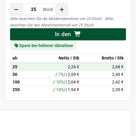
Stück
x
Bitte beachten Sie die Mindestabnahme von 25 Stück. · Bitte
beachten Sie das Abnahmeintervall von 25 Stück.
In den
Spare bei höherer Abnahme
ab
Netto / Stk
Brutto / Stk
25
2,26 €
2,68 €
50
(-7%)
|
2,09 €
2,49 €
100
(-10%)
|
2,04 €
2,42 €
250
(-14%)
|
1,94 €
2,30 €