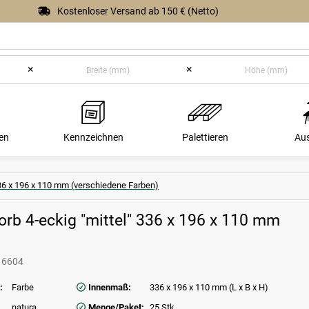
Kostenloser Versand ab 150 € (Netto)
×
×
en
Kennzeichnen
Palettieren
Au
336 x 196 x 110 mm (verschiedene Farben)
orb 4-eckig "mittel" 336 x 196 x 110 mm
16604
:
Farbe
Innenmaß:
336 x 196 x 110 mm (L x B x H)
natura
Menge/Paket:
25 Stk